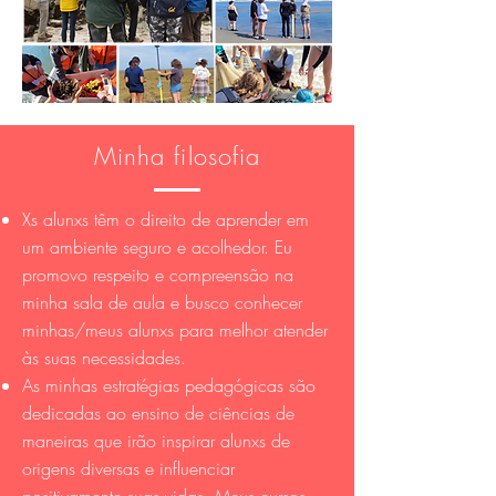
Minha filosofia
Xs alunxs têm o direito de aprender em
um ambiente seguro e acolhedor. Eu
promovo respeito e compreensão na
minha sala de aula e busco conhecer
minhas/meus alunxs para melhor atender
às suas necessidades.
As minhas estratégias pedagógicas são
dedicadas ao ensino de ciências de
maneiras que irão inspirar alunxs de
origens diversas e influenciar