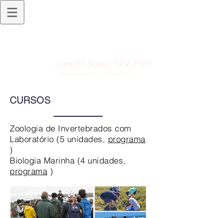
Camilla Souto,
M Sc,
PhD
Pesquisadora e educadora
CURSOS
Zoologia de Invertebrados com
Laboratório (5 unidades,
programa
)
Biologia Marinha (4 unidades,
programa
)